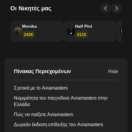
Οι Νικητές μας
Monika
Half Pint
D
242€
311€
Πίνακας Περιεχομένων
Hide
Σχετικά με το Aviamasters
Νομιμότητα του παιχνιδιού Aviamasters στην
Ελλάδα
Πώς να παίξετε Aviamasters
Δωρεάν έκδοση επίδειξης του Aviamasters