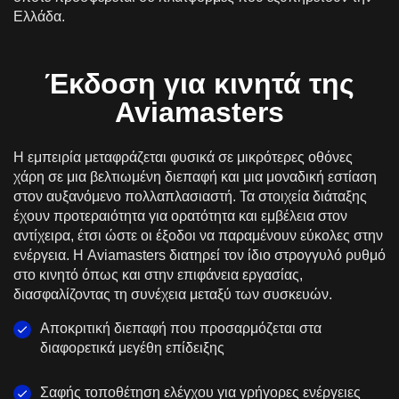
Ελλάδα.
Έκδοση για κινητά της
Aviamasters
Η εμπειρία μεταφράζεται φυσικά σε μικρότερες οθόνες
χάρη σε μια βελτιωμένη διεπαφή και μια μοναδική εστίαση
στον αυξανόμενο πολλαπλασιαστή. Τα στοιχεία διάταξης
έχουν προτεραιότητα για ορατότητα και εμβέλεια στον
αντίχειρα, έτσι ώστε οι έξοδοι να παραμένουν εύκολες στην
ενέργεια. Η Aviamasters διατηρεί τον ίδιο στρογγυλό ρυθμό
στο κινητό όπως και στην επιφάνεια εργασίας,
διασφαλίζοντας τη συνέχεια μεταξύ των συσκευών.
Αποκριτική διεπαφή που προσαρμόζεται στα
διαφορετικά μεγέθη επίδειξης
Σαφής τοποθέτηση ελέγχου για γρήγορες ενέργειες