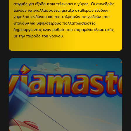
στιγμής για έξοδο πριν τελειώσει ο γύρος. Οι συνεδρίες
τείνουν να εναλλάσσονται μεταξύ σταθερών εξόδων
χαμηλού κινδύνου και πιο τολμηρών παιχνιδιών που
φτάνουν για υψηλότερους πολλαπλασιαστές,
δημιουργώντας έναν ρυθμό που παραμένει ελκυστικός
με την πάροδο του χρόνου.