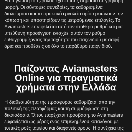
Η επίγνωση του χρόνου έχει επίσης σημασία σε γρήγορη
μορφή. Οι σύντομες συνεδρίες, τα καθορισμένα
διαλείμματα και τα πρακτικά εργαλεία ορίου μειώνουν την
κόπωση και υποστηρίζουν τις μετρούμενες επιλογές. Το
Aviamasters επωφελείται από τον σταθερό ρυθμό και μια
υπεύθυνη προσέγγιση ενισχύει αυτόν τον ρυθμό
ευθυγραμμίζοντας την ταχύτητα του παιχνιδιού με σαφή
όρια και προθέσεις σε όλο το παράθυρο παιχνιδιού.
Παίζοντας Aviamasters
Online για πραγματικά
χρήματα στην Ελλάδα
Η διαθεσιμότητα της προσφοράς καθορίζεται από την
πολιτική της πλατφόρμας και τη συμμόρφωση στη
δικαιοδοσία. Όπου παρέχεται πρόσβαση, το Aviamasters
εμφανίζεται ως μέρος ενός επιμελημένου καταλόγου με
τυπικές ροές ταμείου και διαφανείς όρους. Η συνέχεια της