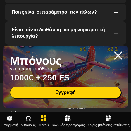
Ποιες είναι οι παράμετροι των τίτλων?
Είναι πάντα διαθέσιμη μια μη νομισματική
λειτουργία?
Τι κάνει το Aviamasters να ξεχωρίζει στο
Μπόνους
είδος του?
για πρώτη κατάθεση
1000€ + 250 FS
Όροι Παροχής
Κορυφαίες Σελίδες
Εγγραφή
Υπηρεσιών
Εφαρμογή
Πολιτική cookies
Μπόνους
Πολιτική απορρήτου
Κωδικός προσφοράς
Όροι και Προϋποθέσεις
Χωρίς μπόνους κατάθεσης
Εφαρμογή
Μπόνους
Μενού
Κωδικός προσφοράς
Χωρίς μπόνους κατάθεσης
Υπεύθυνο Παιχνίδι