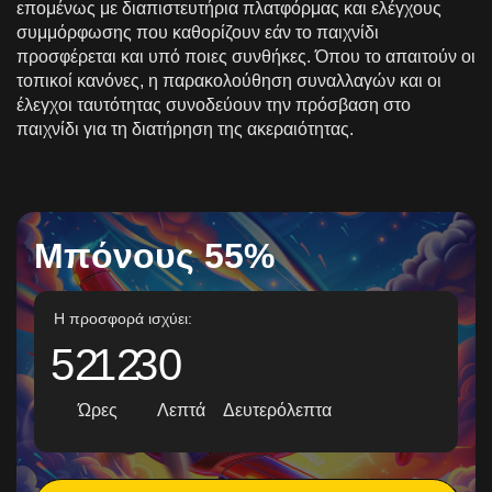
επομένως με διαπιστευτήρια πλατφόρμας και ελέγχους
συμμόρφωσης που καθορίζουν εάν το παιχνίδι
προσφέρεται και υπό ποιες συνθήκες. Όπου το απαιτούν οι
τοπικοί κανόνες, η παρακολούθηση συναλλαγών και οι
έλεγχοι ταυτότητας συνοδεύουν την πρόσβαση στο
παιχνίδι για τη διατήρηση της ακεραιότητας.
Μπόνους 55%
Η προσφορά ισχύει:
52
12
28
Ώρες
Λεπτά
Δευτερόλεπτα