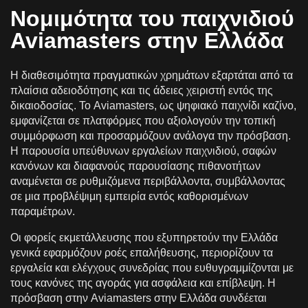
Νομιμότητα του παιχνιδιού
Aviamasters στην Ελλάδα
Η διαθεσιμότητα πραγματικών χρημάτων εξαρτάται από τα
πλαίσια αδειοδότησης και τις άδειες χειριστή εντός της
δικαιοδοσίας. Το Aviamasters, ως ψηφιακό παιχνίδι καζίνο,
εμφανίζεται σε πλατφόρμες που αξιολογούν την τοπική
συμμόρφωση και προσαρμόζουν ανάλογα την πρόσβαση.
Η παρουσία υπεύθυνων εργαλείων παιχνιδιού, σαφών
κανόνων και διαφανούς παρουσίασης πιθανοτήτων
αναμένεται σε ρυθμιζόμενα περιβάλλοντα, συμβάλλοντας
σε μια προβλέψιμη εμπειρία εντός καθορισμένων
παραμέτρων.
Οι φορείς εκμετάλλευσης που εξυπηρετούν την Ελλάδα
γενικά εφαρμόζουν ροές επαλήθευσης, περιορίζουν τα
εργαλεία και ελέγχους συνεδρίας που ευθυγραμμίζονται με
τους κανόνες της αγοράς για ασφάλεια και επίβλεψη. Η
πρόσβαση στην Aviamasters στην Ελλάδα συνδέεται