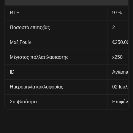
RTP
97%
Ποσοστό επιτυχίας
2
Μαξ Γουίν
€250.000
Μέγιστος πολλαπλασιαστής
x250
ID
Aviamast
Ημερομηνία κυκλοφορίας
02 Ιουλίο
Συμβατότητα
Επιφάνεια