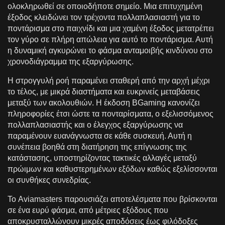
ολοκληρωθεί σε οποιοδήποτε σημείο. Μια επιτυχημένη
έξοδος κλειδώνει τον τρέχοντα πολλαπλασιαστή για το
ποντάρισμα στο παιχνίδι και μια χαμένη έξοδος μετατρέπει
τον γύρο σε πλήρη απώλεια για αυτό το ποντάρισμα. Αυτή
η δυναμική αγκυρώνει το φάσμα ανταμοιβής κινδύνου στο
χρονοδιάγραμμα της εξαργύρωσης.
Η στρογγυλή ροή παραμένει σταθερή από την αρχή μέχρι
το τέλος, με μικρά διαστήματα και ευκρινείς μεταβάσεις
μεταξύ των ακολουθιών. Η έκδοση BGaming κανονίζει
πληροφορίες έτσι ώστε τα πονταρίσματα, ο εξελισσόμενος
πολλαπλασιαστής και ο έλεγχος εξαργύρωσης να
παραμένουν ευανάγνωστα σε κάθε συσκευή. Αυτή η
συνέπεια βοηθά στη διατήρηση της επίγνωσης της
κατάστασης, υποστηρίζοντας τακτικές αλλαγές μεταξύ
πρώιμων και καθυστερημένων εξόδων καθώς εξελίσσονται
οι συνθήκες συνεδρίας.
Το Aviamasters παρουσιάζει αποτελέσματα που βρίσκονται
σε ένα ευρύ φάσμα, από μέτριες εξόδους που
αποκρυσταλλώνουν μικρές αποδόσεις έως φιλόδοξες