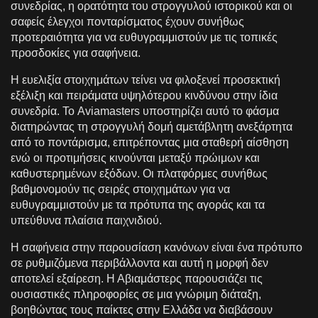
συνεδρίας, η ορατότητα του στρογγυλού ιστορικού και οι
σαφείς έλεγχοι πονταρίσματος έχουν συνήθως
προτεραιότητα για να ευθυγραμμιστούν με τις τοπικές
προσδοκίες για σαφήνεια.
Η ευελιξία στοιχημάτων τείνει να φιλοξενεί προσεκτική
εξέλιξη και πειράματα υψηλότερου κινδύνου στην ίδια
συνεδρία. Το Aviamasters υποστηρίζει αυτό το φάσμα
διατηρώντας τη στρογγυλή δομή αμετάβλητη ανεξάρτητα
από το ποντάρισμα, επιτρέποντας μια σταθερή αίσθηση
ενώ οι προτιμήσεις κινούνται μεταξύ πρώιμων και
καθυστερημένων εξόδων. Οι πλατφόρμες συνήθως
βαθμονομούν τις σειρές στοιχημάτων για να
ευθυγραμμιστούν με τα πρότυπα της αγοράς και τα
υπεύθυνα πλαίσια παιχνιδιού.
Η σαφήνεια στην παρουσίαση κανόνων είναι ένα πρότυπο
σε ρυθμιζόμενα περιβάλλοντα και αυτή η μορφή δεν
αποτελεί εξαίρεση. Η Αβιαμάστερς παρουσιάζει τις
ουσιαστικές πληροφορίες σε μια γνώριμη διάταξη,
βοηθώντας τους παίκτες στην Ελλάδα να διαβάσουν