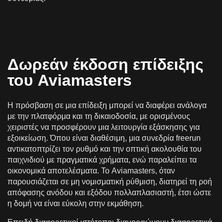
Δωρεάν έκδοση επίδειξης
του Aviamasters
Η πρόσβαση σε μια επίδειξη μπορεί να διαφέρει ανάλογα
με την πλατφόρμα και τη δικαιοδοσία, με ορισμένους
χειριστές να προσφέρουν μια λειτουργία εξάσκησης για
εξοικείωση. Όπου είναι διαθέσιμη, μια συνεδρία freerun
αντικατοπτρίζει τον ρυθμό και την οπτική ακολουθία του
παιχνιδιού με πραγματικά χρήματα, ενώ παραλείπει τα
οικονομικά αποτελέσματα. Το Aviamasters, όταν
παρουσιάζεται σε μη νομισματική ρύθμιση, διατηρεί τη ροή
απόφασης ανόδου και εξόδου πολλαπλασιαστή, έτσι ώστε
η δομή να είναι εύκολη στην εκμάθηση.