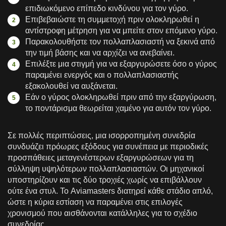
επιδιωκόμενο επίπεδο κινδύνου για τον γύρο.
Επιβεβαιώστε τη συμμετοχή πριν ολοκληρωθεί η
αντίστροφη μέτρηση για να μπείτε στον επόμενο γύρο.
Παρακολουθήστε τον πολλαπλασιαστή να ξεκινά από
την τιμή βάσης και να αρχίζει να ανεβαίνει.
Επιλέξτε μια στιγμή για να εξαργυρώσετε όσο ο γύρος
παραμένει ενεργός και ο πολλαπλασιαστής
εξακολουθεί να αυξάνεται.
Εάν ο γύρος ολοκληρωθεί πριν από την εξαργύρωση,
το ποντάρισμα θεωρείται χαμένο για αυτόν τον γύρο.
Σε πολλές περιπτώσεις, μια ισορροπημένη συνεδρία
συνδυάζει πρόωρες εξόδους για συνέπεια με περιοδικές
προσπάθειες μεταγενέστερων εξαργυρώσεων για τη
σύλληψη υψηλότερων πολλαπλασιαστών. Οι μηχανικοί
υποστηρίζουν και τις δύο τροχιές χωρίς να επιβάλλουν
ούτε ένα στυλ. Το Aviamasters διατηρεί κάθε στάδιο απλό,
ώστε η κύρια εστίαση να παραμένει στις επιλογές
χρονισμού που αισθάνονται κατάλληλες για το σχέδιο
συνεδρίας.