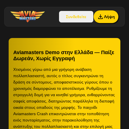
Συνδεθείτε
Λήψη
Aviamasters Demo στην Ελλάδα — Παίξε
Δωρεάν, Χωρίς Εγγραφή
Χτισμένος γύρω από μια γρήγορη ανάβαση
πολλαπλασιαστή, αυτός ο τίτλος συγκεντρώνει τη
δράση σε σύντομους, αποφασιστικούς γύρους όπου ο
χρονισμός διαμορφώνει το αποτέλεσμα. Ρυθμίζουμε τη
στρογγυλή δομή για να κινηθεί γρήγορα, ενθαρρύνοντας
σαφείς αποφάσεις, διατηρώντας παράλληλα τη διεπαφή
οικεία στους οπαδούς της μορφής. Το παιχνίδι
Aviamasters Crash επικεντρώνεται στην τοποθέτηση
ενός πονταρίσματος, στην παρακολούθηση της
ανάπτυξης του πολλαπλασιαστή και στην επιλογή μιας