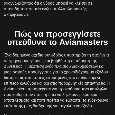
αναγνωρίζοντας ότι ο γύρος μπορεί να κλείσει σε
οποιοδήποτε σημείο ενώ ο πολλαπλασιαστής
σκαρφαλώνει.
Πώς να προσεγγίσετε
υπεύθυνα το Aviamasters
Ένα δομημένο σχέδιο συνεδρίας υποστηρίζει τη σαφήνεια
σε γρήγορους γύρους και βοηθά στη διατήρηση της
συνέπειας. Η θέσπιση ενός πλαισίου διακυβεύσεων και
μιας σαφούς προσέγγισης για το χρονοδιάγραμμα εξόδου
διατηρεί τις αποφάσεις εστιασμένες στο επιδιωκόμενο
επίπεδο κινδύνου και όχι στις παρορμητικές απαντήσεις. Η
Aviamasters προσφέρεται για προκαθορισμένα κατώφλια
που καθορίζουν πότε πρέπει να ληφθούν μικρότερα
αποτελέσματα και πότε πρέπει να εξεταστεί το ενδεχόμενο
επέκτασης μιας διαδρομής για μεγαλύτερη έξοδο.